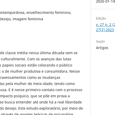
2026-01-1
ontemporânea, envelhecimento feminino,
Edição
 desejo, imagem feminina
v. 27 n. 2 
27(2) 2023
Seção
Artigos
de classe média nessa última década vem se
 culturalmente. Com os avanços das lutas
s papeis sociais estão colocando o público
: o de mulher produtiva e consumidora. Nesse
 atravessamentos como as mudanças
adas pela mulher de meia idade, tendo como
usa. E é nesse primeiro contato com o processo
impacto psíquico, que se põe em prova a
 se busca entender até onde há a real liberdade
do desejo. Este estudo exploratório, por meio de
 através de aportes teóricos de psicanálise,